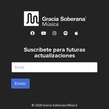
Suscríbete para futuras
actualizaciones
E
m
a
i
l
Enviar
*
© 2026 Gracia Soberana Música