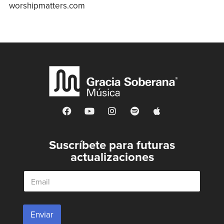
worshipmatters.com
Suscríbete para futuras
actualizaciones
E
m
a
i
l
Enviar
*