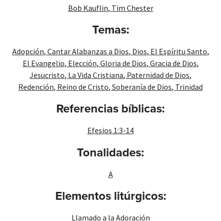
Bob Kauflin
,
Tim Chester
Temas:
Adopción
,
Cantar Alabanzas a Dios
,
Dios
,
El Espíritu Santo
,
El Evangelio
,
Elección
,
Gloria de Dios
,
Gracia de Dios
,
Jesucristo
,
La Vida Cristiana
,
Paternidad de Dios
,
Redención
,
Reino de Cristo
,
Soberanía de Dios
,
Trinidad
Referencias bíblicas:
Efesios 1:3-14
Tonalidades:
A
Elementos litúrgicos:
Llamado a la Adoración