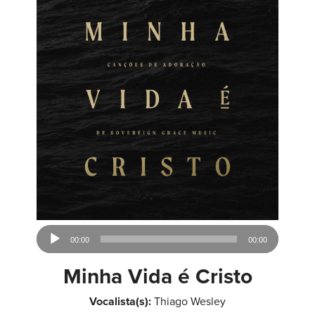
Reproductor
00:00
00:00
de
audio
Minha Vida é Cristo
Vocalista(s):
Thiago Wesley