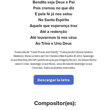
Bendito seja Deus e Pai
Pois cremos no que diz
E pela fé já nos selou
No Santo Espírito
Aquele que esperança traz
Até a redenção
Até louvarmos lá nos céus
Ao Trino e Uno Deus
Traduzido de “Come Praise and Glorify.” Tradução de Fabiano Silveira
Medeiros. Música e letra de Tim Chester e Bob Kauflin © 2011 Sovereign
Grace Worship/ASCAP (administração por Integrity Music). Do álbum Minha
vida é Cristo. Sovereign Grace Music, uma divisão de Sovereign Grace
Churches. Todos os direitos reservados.
Descargar la letra
Compositor(es):