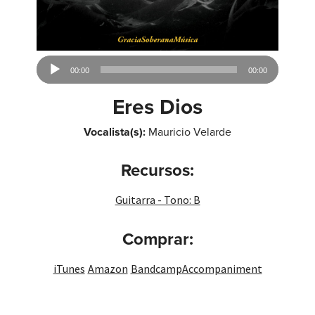
Reproductor
00:00
00:00
de
audio
Eres Dios
Vocalista(s):
Mauricio Velarde
Recursos:
Guitarra - Tono: B
Comprar:
iTunes
Amazon
Bandcamp
Accompaniment