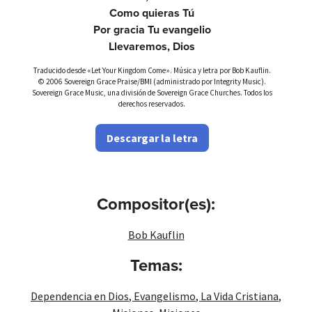
Como quieras Tú
Por gracia Tu evangelio
Llevaremos, Dios
Traducido desde «Let Your Kingdom Come». Música y letra por Bob Kauflin.
© 2006 Sovereign Grace Praise/BMI (administrado por Integrity Music).
Sovereign Grace Music, una división de Sovereign Grace Churches. Todos los
derechos reservados.
Descargar la letra
Compositor(es):
Bob Kauflin
Temas:
Dependencia en Dios
,
Evangelismo
,
La Vida Cristiana
,