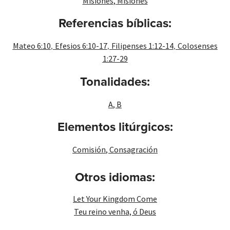
Misiones
,
Misiones
Referencias bíblicas:
,
,
,
Mateo 6:10
Efesios 6:10-17
Filipenses 1:12-14
Colosenses
1:27-29
Tonalidades:
A
,
B
Elementos litúrgicos:
Comisión
,
Consagración
Otros idiomas:
Let Your Kingdom Come
Teu reino venha, ó Deus