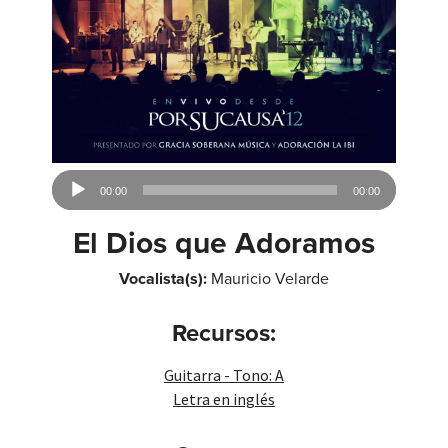
Reproductor
00:00
00:00
de
audio
El Dios que Adoramos
Vocalista(s):
Mauricio Velarde
Recursos:
Guitarra - Tono: A
Letra en inglés