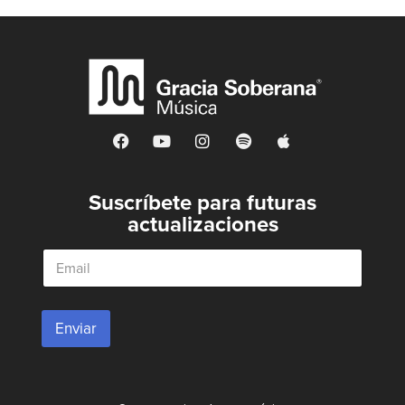
Suscríbete para futuras
actualizaciones
E
m
a
i
l
Enviar
*