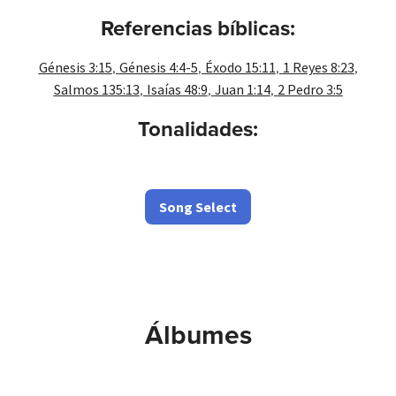
Referencias bíblicas:
,
,
,
,
Génesis 3:15
Génesis 4:4-5
Éxodo 15:11
1 Reyes 8:23
,
,
,
Salmos 135:13
Isaías 48:9
Juan 1:14
2 Pedro 3:5
Tonalidades:
Song Select
Álbumes