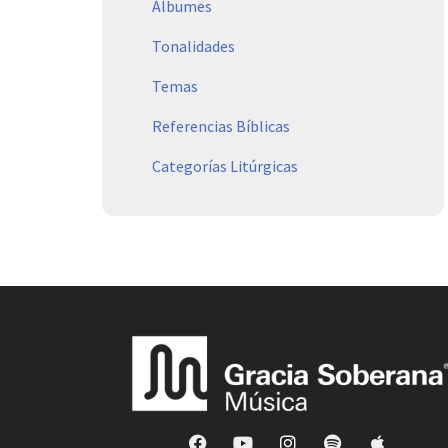
Álbumes
Tonalidades
Temas
Referencias Bíblicas
Categorías Litúrgicas